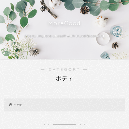
MoreGood
Life to improve oneself with travel＆camera
― CATEGORY ―
ボディ
HOME