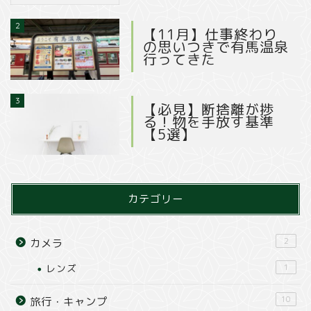
2
【11月】仕事終わり
の思いつきで有馬温泉
行ってきた
3
【必見】断捨離が捗
る！物を手放す基準
【5選】
カテゴリー
2
カメラ
レンズ
1
10
旅行・キャンプ