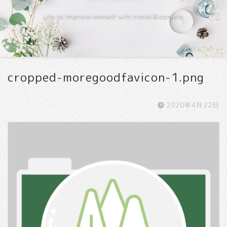
Life to improve oneself with travel＆camera
cropped-moregoodfavicon-1.png
2020年4月22日