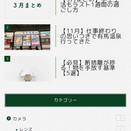
活もラスト1週間の過
ごし方
2
【11月】仕事終わり
の思いつきで有馬温泉
行ってきた
3
【必見】断捨離が捗
る！物を手放す基準
【5選】
カテゴリー
2
カメラ
レンズ
1