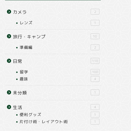
カメラ
2
レンズ
1
旅行・キャンプ
10
準備編
2
日常
118
留学
108
趣味
4
未分類
1
生活
4
便利グッズ
1
片付け術・レイアウト術
1