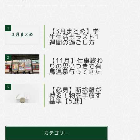
1
【3月まとめ】学
生生活もラスト1
週間の過ごし方
2
【11月】仕事終わ
りの思いつきで有
馬温泉行ってきた
3
【必見】断捨離が
捗る！物を手放す
基準【5選】
カテゴリー