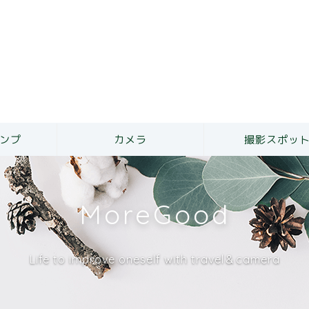
ンプ
カメラ
撮影スポッ
MoreGood
Life to improve oneself with travel＆camera