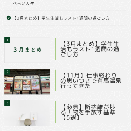
ぺらい人生
【3月まとめ】学生生活もラスト1週間の過ごし方
1
【3月まとめ】学生生
活もラスト1週間の過
ごし方
2
【11月】仕事終わり
の思いつきで有馬温泉
行ってきた
3
【必見】断捨離が捗
る！物を手放す基準
【5選】