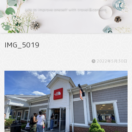
Life to improve oneself with travel＆camera
IMG_5019
2022年5月30日