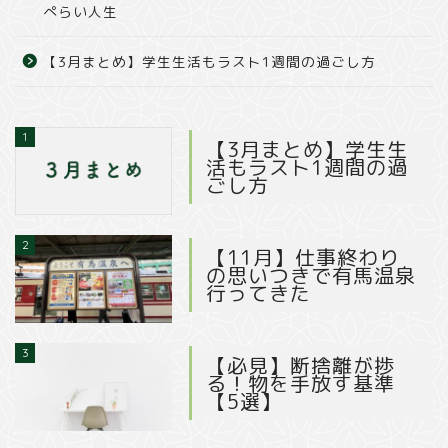
ぺらい人生
【3月まとめ】学生生活もラスト1週間の過ごし方
1
【3月まとめ】学生生
活もラスト1週間の過
ごし方
2
【11月】仕事終わり
の思いつきで有馬温泉
行ってきた
3
【必見】断捨離が捗
る！物を手放す基準
【5選】