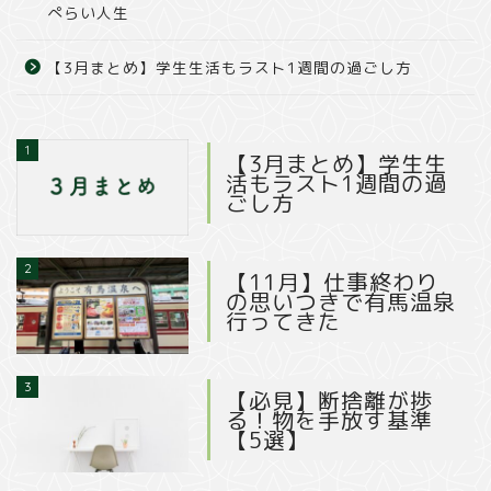
ぺらい人生
【3月まとめ】学生生活もラスト1週間の過ごし方
1
【3月まとめ】学生生
活もラスト1週間の過
ごし方
2
【11月】仕事終わり
の思いつきで有馬温泉
行ってきた
3
【必見】断捨離が捗
る！物を手放す基準
【5選】