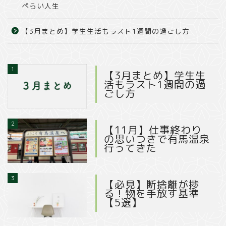
ぺらい人生
【3月まとめ】学生生活もラスト1週間の過ごし方
1
【3月まとめ】学生生
活もラスト1週間の過
ごし方
2
【11月】仕事終わり
の思いつきで有馬温泉
行ってきた
3
【必見】断捨離が捗
る！物を手放す基準
【5選】