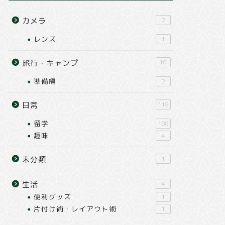
カメラ
2
レンズ
1
旅行・キャンプ
10
準備編
2
日常
118
留学
108
趣味
4
未分類
1
生活
4
便利グッズ
1
片付け術・レイアウト術
1