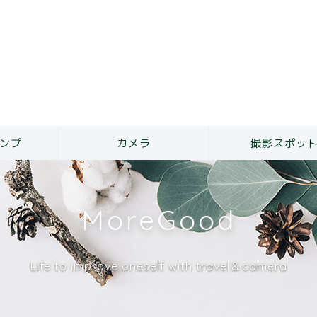
ンプ
カメラ
撮影スポッ
MoreGood
Life to improve oneself with travel＆camera