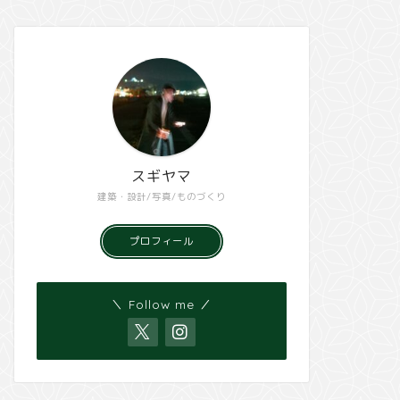
スギヤマ
建築・設計/写真/ものづくり
プロフィール
＼ Follow me ／