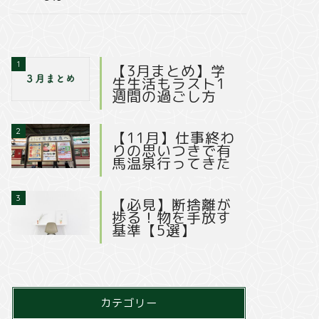
1
【3月まとめ】学
生生活もラスト1
週間の過ごし方
2
【11月】仕事終わ
りの思いつきで有
馬温泉行ってきた
3
【必見】断捨離が
捗る！物を手放す
基準【5選】
カテゴリー