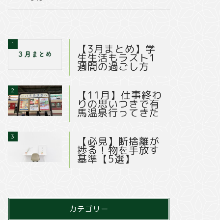
1
【3月まとめ】学
生生活もラスト1
週間の過ごし方
2
【11月】仕事終わ
りの思いつきで有
馬温泉行ってきた
3
【必見】断捨離が
捗る！物を手放す
基準【5選】
カテゴリー