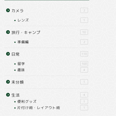
カメラ
2
レンズ
1
旅行・キャンプ
10
準備編
2
日常
118
留学
108
趣味
4
未分類
1
生活
4
便利グッズ
1
片付け術・レイアウト術
1