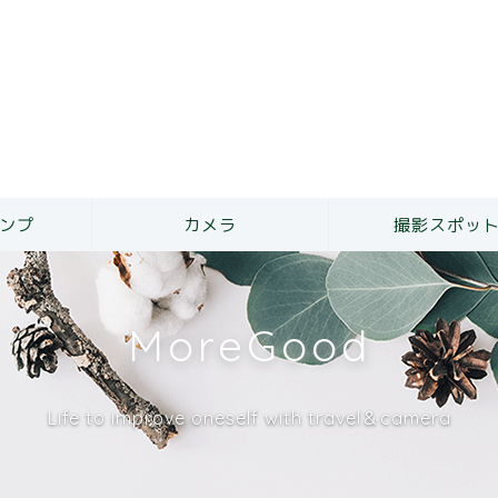
ンプ
カメラ
撮影スポッ
MoreGood
Life to improve oneself with travel＆camera