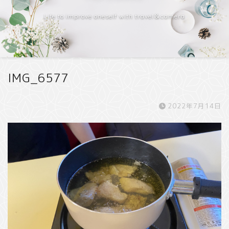
Life to improve oneself with travel＆camera
IMG_6577
2022年7月14日