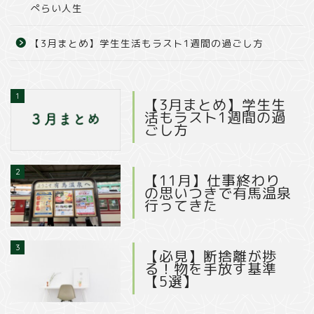
ぺらい人生
【3月まとめ】学生生活もラスト1週間の過ごし方
1
【3月まとめ】学生生
活もラスト1週間の過
ごし方
2
【11月】仕事終わり
の思いつきで有馬温泉
行ってきた
3
【必見】断捨離が捗
る！物を手放す基準
【5選】