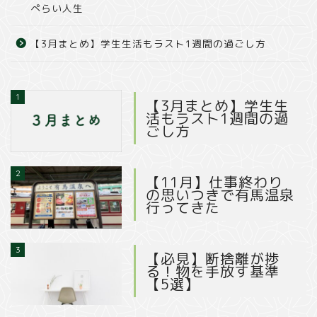
ぺらい人生
【3月まとめ】学生生活もラスト1週間の過ごし方
1
【3月まとめ】学生生
活もラスト1週間の過
ごし方
2
【11月】仕事終わり
の思いつきで有馬温泉
行ってきた
3
【必見】断捨離が捗
る！物を手放す基準
【5選】