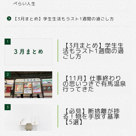
ぺらい人生
【3月まとめ】学生生活もラスト1週間の過ごし方
1
【3月まとめ】学生生
活もラスト1週間の過
ごし方
2
【11月】仕事終わり
の思いつきで有馬温泉
行ってきた
3
【必見】断捨離が捗
る！物を手放す基準
【5選】