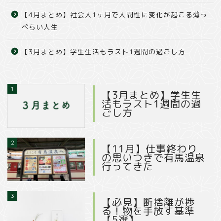
【4月まとめ】社会人1ヶ月で人間性に変化が起こる薄っ
ぺらい人生
【3月まとめ】学生生活もラスト1週間の過ごし方
1
【3月まとめ】学生生
活もラスト1週間の過
ごし方
2
【11月】仕事終わり
の思いつきで有馬温泉
行ってきた
3
【必見】断捨離が捗
る！物を手放す基準
【5選】