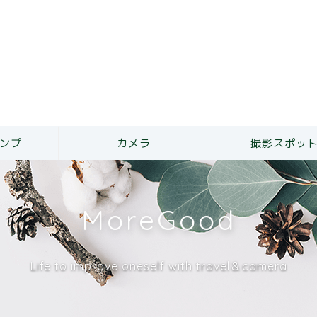
ンプ
カメラ
撮影スポッ
MoreGood
Life to improve oneself with travel＆camera