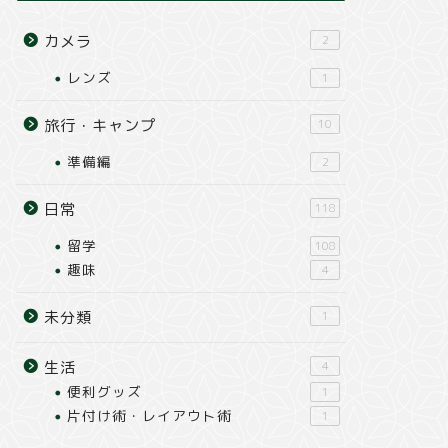
カメラ
2
レンズ
1
旅行・キャンプ
10
準備編
2
日常
118
留学
108
趣味
4
未分類
1
生活
4
便利グッズ
1
片付け術・レイアウト術
1