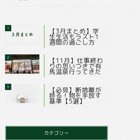
1
【3月まとめ】学
生生活もラスト1
週間の過ごし方
2
【11月】仕事終わ
りの思いつきで有
馬温泉行ってきた
3
【必見】断捨離が
捗る！物を手放す
基準【5選】
カテゴリー