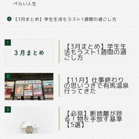
ぺらい人生
【3月まとめ】学生生活もラスト1週間の過ごし方
1
【3月まとめ】学生生
活もラスト1週間の過
ごし方
2
【11月】仕事終わり
の思いつきで有馬温泉
行ってきた
3
【必見】断捨離が捗
る！物を手放す基準
【5選】