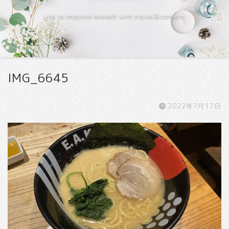
Life to improve oneself with travel＆camera
IMG_6645
2022年7月17日