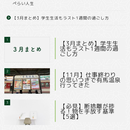
ぺらい人生
【3月まとめ】学生生活もラスト1週間の過ごし方
1
【3月まとめ】学生生
活もラスト1週間の過
ごし方
2
【11月】仕事終わり
の思いつきで有馬温泉
行ってきた
3
【必見】断捨離が捗
る！物を手放す基準
【5選】