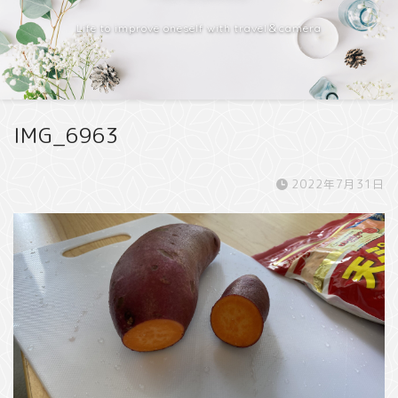
Life to improve oneself with travel＆camera
IMG_6963
2022年7月31日