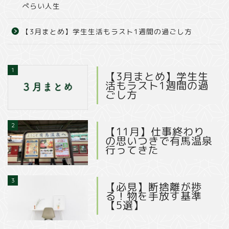
ぺらい人生
【3月まとめ】学生生活もラスト1週間の過ごし方
1
【3月まとめ】学生生
活もラスト1週間の過
ごし方
2
【11月】仕事終わり
の思いつきで有馬温泉
行ってきた
3
【必見】断捨離が捗
る！物を手放す基準
【5選】