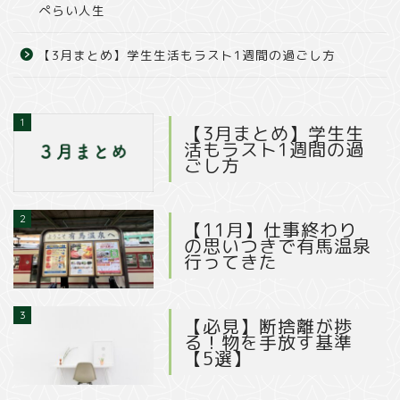
ぺらい人生
【3月まとめ】学生生活もラスト1週間の過ごし方
1
【3月まとめ】学生生
活もラスト1週間の過
ごし方
2
【11月】仕事終わり
の思いつきで有馬温泉
行ってきた
3
【必見】断捨離が捗
る！物を手放す基準
【5選】