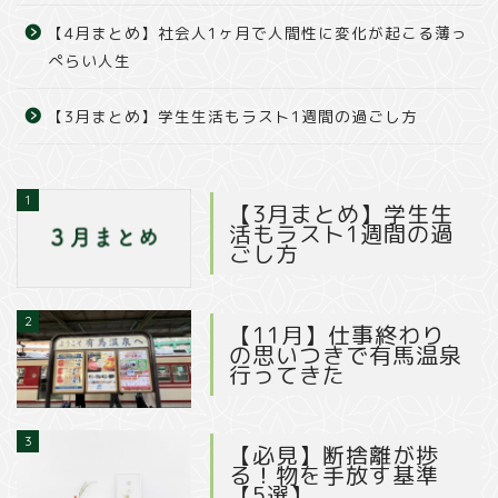
【4月まとめ】社会人1ヶ月で人間性に変化が起こる薄っ
ぺらい人生
【3月まとめ】学生生活もラスト1週間の過ごし方
1
【3月まとめ】学生生
活もラスト1週間の過
ごし方
2
【11月】仕事終わり
の思いつきで有馬温泉
行ってきた
3
【必見】断捨離が捗
る！物を手放す基準
【5選】