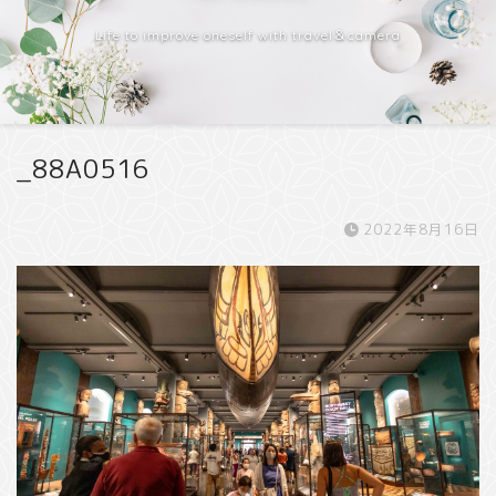
Life to improve oneself with travel＆camera
_88A0516
2022年8月16日