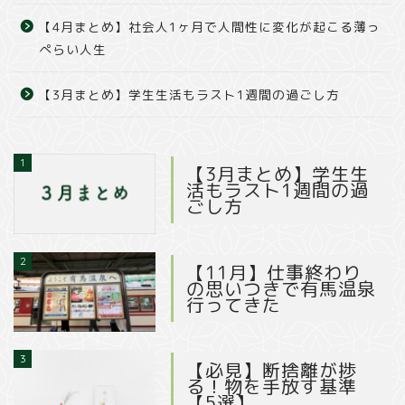
【4月まとめ】社会人1ヶ月で人間性に変化が起こる薄っ
ぺらい人生
【3月まとめ】学生生活もラスト1週間の過ごし方
1
【3月まとめ】学生生
活もラスト1週間の過
ごし方
2
【11月】仕事終わり
の思いつきで有馬温泉
行ってきた
3
【必見】断捨離が捗
る！物を手放す基準
【5選】