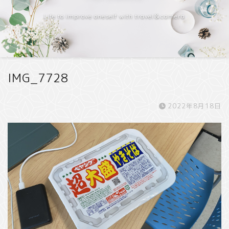
Life to improve oneself with travel＆camera
IMG_7728
2022年8月18日