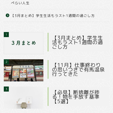
ぺらい人生
【3月まとめ】学生生活もラスト1週間の過ごし方
1
【3月まとめ】学生生
活もラスト1週間の過
ごし方
2
【11月】仕事終わり
の思いつきで有馬温泉
行ってきた
3
【必見】断捨離が捗
る！物を手放す基準
【5選】