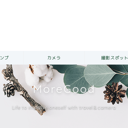
ンプ
カメラ
撮影スポッ
MoreGood
Life to improve oneself with travel＆camera