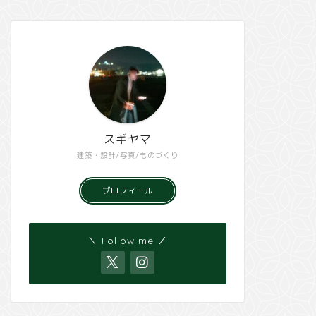
スギヤマ
建築・設計/写真/ものづくり
プロフィール
＼ Follow me ／