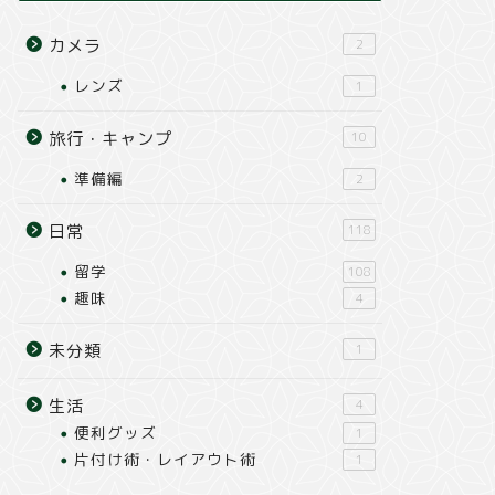
カメラ
2
レンズ
1
旅行・キャンプ
10
準備編
2
日常
118
留学
108
趣味
4
未分類
1
生活
4
便利グッズ
1
片付け術・レイアウト術
1