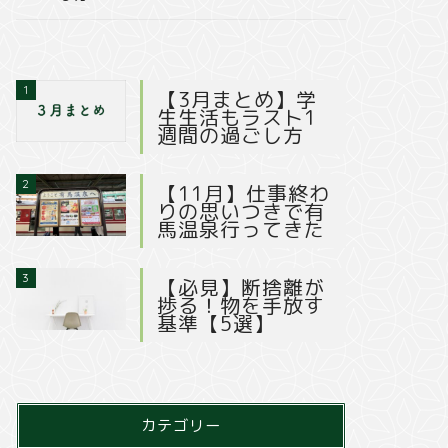
1
【3月まとめ】学
生生活もラスト1
週間の過ごし方
2
【11月】仕事終わ
りの思いつきで有
馬温泉行ってきた
3
【必見】断捨離が
捗る！物を手放す
基準【5選】
カテゴリー