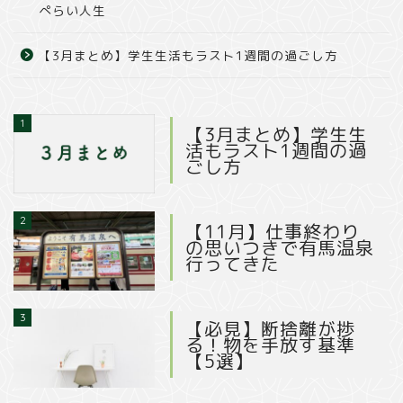
ぺらい人生
【3月まとめ】学生生活もラスト1週間の過ごし方
1
【3月まとめ】学生生
活もラスト1週間の過
ごし方
2
【11月】仕事終わり
の思いつきで有馬温泉
行ってきた
3
【必見】断捨離が捗
る！物を手放す基準
【5選】