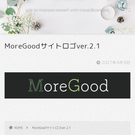
Life to improve oneself with travel＆camera
MoreGoodサイトロゴver.2.1
2021年4月9日
HOME
MoreGoodサイトロゴver.2.1