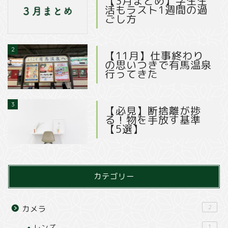
【3月まとめ】学生生
活もラスト1週間の過
ごし方
2
【11月】仕事終わり
の思いつきで有馬温泉
行ってきた
3
【必見】断捨離が捗
る！物を手放す基準
【5選】
カテゴリー
2
カメラ
レンズ
1