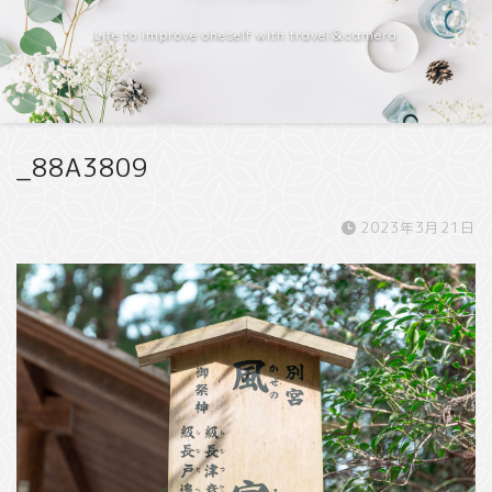
Life to improve oneself with travel＆camera
_88A3809
2023年3月21日