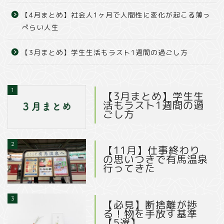
【4月まとめ】社会人1ヶ月で人間性に変化が起こる薄っ
ぺらい人生
【3月まとめ】学生生活もラスト1週間の過ごし方
1
【3月まとめ】学生生
活もラスト1週間の過
ごし方
2
【11月】仕事終わり
の思いつきで有馬温泉
行ってきた
3
【必見】断捨離が捗
る！物を手放す基準
【5選】