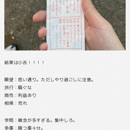
結果は小吉！！！！
願望：思い通り。ただしやり過ごしに注意。
旅行：騒ぐな
商売：利益あり
相場：売れ
学問：雑念が多すぎる。集中しろ。
争事：勝つ事十分。