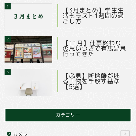
1
【3月まとめ】学生生
活もラスト1週間の過
ごし方
2
【11月】仕事終わり
の思いつきで有馬温泉
行ってきた
3
【必見】断捨離が捗
る！物を手放す基準
【5選】
カテゴリー
2
カメラ