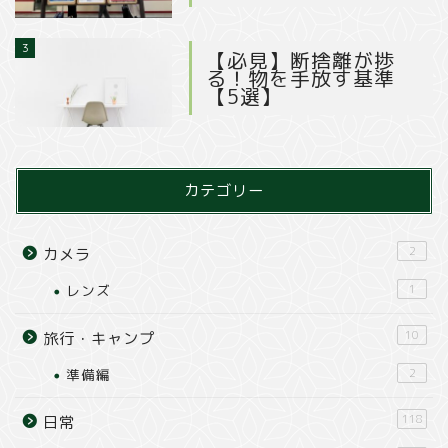
3
【必見】断捨離が捗
る！物を手放す基準
【5選】
カテゴリー
2
カメラ
レンズ
1
10
旅行・キャンプ
準備編
2
118
日常