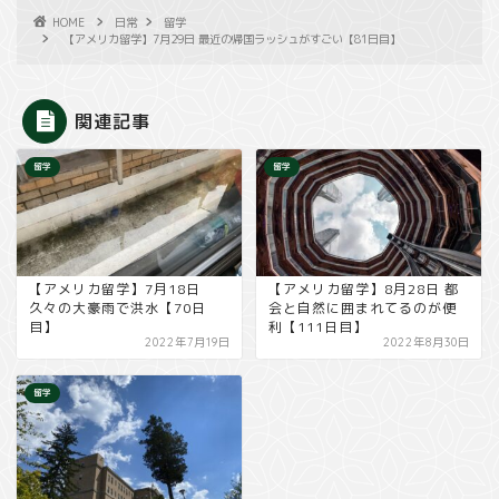
HOME
日常
留学
【アメリカ留学】7月29日 最近の帰国ラッシュがすごい【81日目】
関連記事
留学
留学
【アメリカ留学】7月18日
【アメリカ留学】8月28日 都
久々の大豪雨で洪水【70日
会と自然に囲まれてるのが便
目】
利【111日目】
2022年7月19日
2022年8月30日
留学