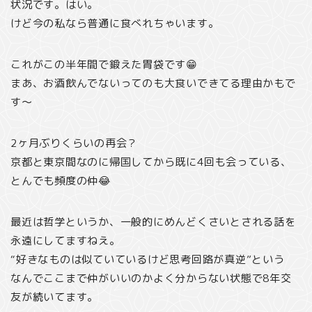
状況です。はい。
けど今の私なら普通に食べれちゃいます。
これがこの半年間で鍛えた胃袋です😁
まあ、お酒飲んでないってのも大食いできてる理由かもで
す〜
2ヶ月ぶりくらいの再会？
京都と東京間なのに帰国してから既に4回も会っている、
とんでも頻度の仲😂
最近は哲学というか、一般的にめんどくさいとされる話を
永遠にしてますねえ。
“好きなものは似ていているけど思考回路が真逆”という
なんでここまで仲がいいのかよく分からない状態で8年交
友が続いてます。